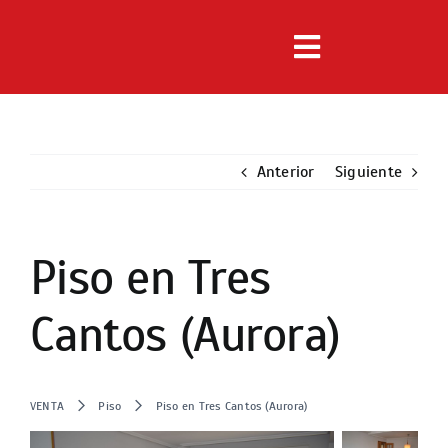
Saltar
al
Toggle
contenido
Navigation
Inmuebles
Anterior
Servicios
Siguiente
Noticias
Piso en Tres
Ver
imagen
Nosotros
Cantos (Aurora)
más
grande
Contacto
VENTA
Piso
Piso en Tres Cantos (Aurora)