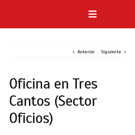
Saltar
al
Toggle
contenido
Navigation
Inmuebles
Anterior
Servicios
Siguiente
Noticias
Oficina en Tres
Ver
imagen
Nosotros
Cantos (Sector
más
grande
Contacto
Oficios)