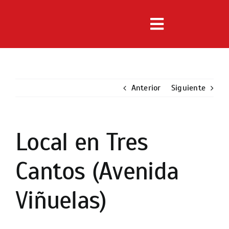
Saltar
al
Toggle
contenido
Navigation
Inmuebles
Anterior
Servicios
Siguiente
Noticias
Local en Tres
Ver
imagen
Nosotros
Cantos (Avenida
más
grande
Contacto
Viñuelas)