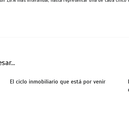
 un 1,8% más interanual, hasta representar una de cada cinco 
esar…
El ciclo inmobiliario que está por venir