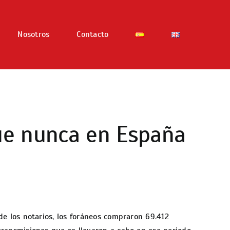
Nosotros
Contacto
ue nunca en España
de los notarios, los foráneos compraron 69.412