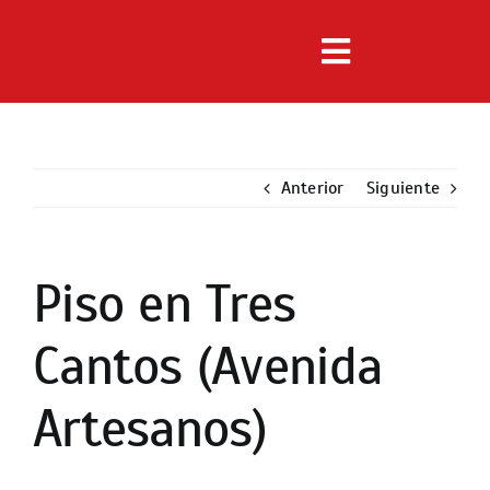
Saltar
al
Toggle
contenido
Navigation
Inmuebles
Anterior
Servicios
Siguiente
Noticias
Piso en Tres
Ver
imagen
Nosotros
Cantos (Avenida
más
grande
Contacto
Artesanos)