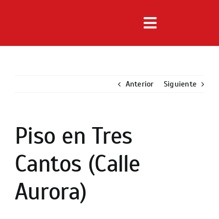
Saltar
al
Toggle
contenido
Navigation
Inmuebles
Anterior
Servicios
Siguiente
Noticias
Piso en Tres
Ver
imagen
Nosotros
Cantos (Calle
más
grande
Contacto
Aurora)