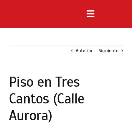
Saltar
al
Toggle
contenido
Navigation
Inmuebles
Anterior
Servicios
Siguiente
Noticias
Piso en Tres
Ver
imagen
Nosotros
Cantos (Calle
más
grande
Contacto
Aurora)