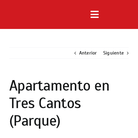
Saltar
al
Toggle
contenido
Navigation
Inmuebles
Anterior
Servicios
Siguiente
Noticias
Apartamento en
Ver
imagen
Nosotros
Tres Cantos
más
grande
Contacto
(Parque)