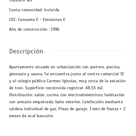
Trastero
:
No
Cuota comunidad
:
Incluida
CEE
:
Consumo E - Emisiones E
Año de construcción
:
1996
Descripción
Apartamento situado en urbanización con portero, piscina,
gimnasio y sauna. Se encuentra junto al centro comercial 3C
y al colegio público Carmen Iglesias, muy cerca de la estación
de tren. Superficie construida registral: 48,53 m2.
Distribución: salón; cocina con electrodomésticos; habitación
con armario empotrado; baño exterior. Calefacción mediante
caldera individual de gas. Plaza de garaje. 1 mes de fianza + 2
meses de aval bancario.